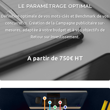
LE PARAMÉTRAGE OPTIMAL
Définition optimale de vos mots-clés et Benchmark de vos
concurrents. Création de la Campagne publicitaire sur-
mesures, adaptée à votre budget et à vos objectifs de
Retour sur Investissement.
A partir de 750€ HT